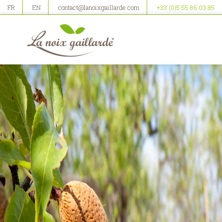
FR
EN
contact@lanoixgaillarde.com
+33 (0)5 55 86 03 85