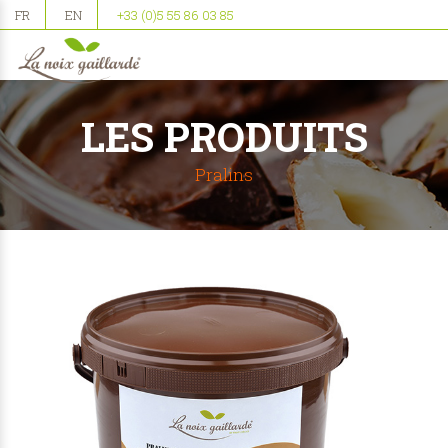
FR
EN
+33 (0)5 55 86 03 85
LES PRODUITS
Pralins