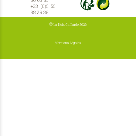
86 03 85
+33 (0)5 55
88 28 38
©
La Noix Gaillarde 2026
Mentions Légales