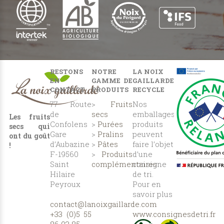
RESTONS
NOTRE
LA NOIX
EN
GAMME DE
GAILLARDE
CONTACT
PRODUITS
RECYCLE
77 Route
>
Fruits
Nos
de
secs
emballages
Les fruits
Confolens
>
Purées
produits
secs qui
Gare
>
Pralins
peuvent
ont du goût
d’Aubazine
>
Pâtes
faire l’objet
!
F-19560
>
Produits
d’une
Saint
complémentaires
consigne
Hilaire
de tri.
Peyroux
Pour en
savoir plus
contact@lanoixgaillarde.com
:
+33 (0)5 55
www.consignesdetri.fr