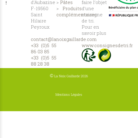
d’Aubazine
>
Pâtes
faire l’objet
!
F-19560
>
Produits
d’une
Saint
complémentaires
consigne
Hilaire
de tri.
Peyroux
Pour en
savoir plus
contact@lanoixgaillarde.com
:
+33 (0)5 55
www.consignesdetri.fr
86 03 85
+33 (0)5 55
88 28 38
©
La Noix Gaillarde 2026
Mentions Légales