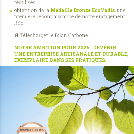
réutilisés.
obtention de la
Médaille Bronze EcoVadis
, une
première reconnaissance de notre engagement
RSE
📄
Télécharger le Bilan Carbone
NOTRE AMBITION POUR 2026 :
DEVENIR
UNE ENTREPRISE ARTISANALE ET DURABLE,
EXEMPLAIRE DANS SES PRATIQUES.