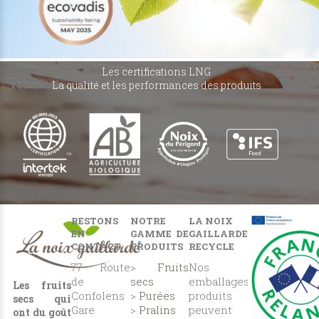
Les certifications LNG
La qualité et les performances des produits
RESTONS
NOTRE
LA NOIX
EN
GAMME DE
GAILLARDE
CONTACT
PRODUITS
RECYCLE
77 Route
>
Fruits
Nos
de
secs
emballages
Les fruits
Confolens
>
Purées
produits
secs qui
Gare
>
Pralins
peuvent
ont du goût