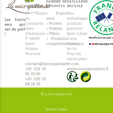
EN
GAMME DE
GAILLARDE
CONTACT
PRODUITS
RECYCLE
77 Route
>
Fruits
Nos
de
secs
emballages
Les fruits
Confolens
>
Purées
produits
secs qui
Gare
>
Pralins
peuvent
ont du goût
d’Aubazine
>
Pâtes
faire l’objet
!
F-19560
>
Produits
d’une
Saint
complémentaires
consigne
Hilaire
de tri.
Peyroux
Pour en
savoir plus
contact@lanoixgaillarde.com
:
+33 (0)5 55
www.consignesdetri.fr
86 03 85
+33 (0)5 55
88 28 38
©
La Noix Gaillarde 2026
Mentions Légales