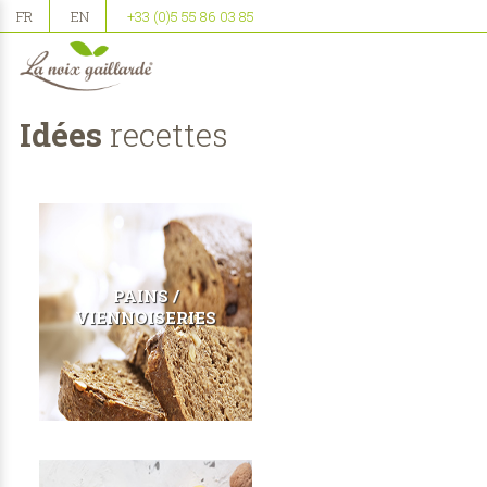
FR
EN
+33 (0)5 55 86 03 85
Idées
recettes
PAINS /
VIENNOISERIES