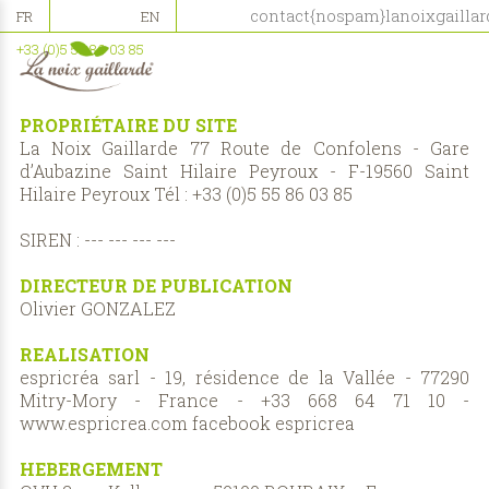
contact{nospam}lanoixgailla
FR
EN
+33 (0)5 55 86 03 85
PROPRIÉTAIRE DU SITE
La Noix Gaillarde 77 Route de Confolens - Gare
d’Aubazine Saint Hilaire Peyroux - F-19560 Saint
Hilaire Peyroux Tél :
+33 (0)5 55 86 03 85
SIREN : --- --- --- ---
DIRECTEUR DE PUBLICATION
Olivier GONZALEZ
REALISATION
espricréa sarl - 19, résidence de la Vallée - 77290
Mitry-Mory - France - +33 668 64 71 10 -
www.espricrea.com
facebook espricrea
HEBERGEMENT