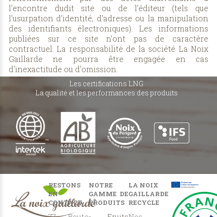
l'encontre dudit site ou de l'éditeur (tels que
l'usurpation d'identité, d'adresse ou la manipulation
des identifiants électroniques). Les informations
publiées sur ce site n'ont pas de caractère
contractuel. La responsabilité de la société La Noix
Gaillarde ne pourra être engagée en cas
d'inexactitude ou d'omission.
Les certifications LNG
La qualité et les performances des produits
RESTONS
NOTRE
LA NOIX
EN
GAMME DE
GAILLARDE
CONTACT
PRODUITS
RECYCLE
77 Route
>
Fruits
Nos