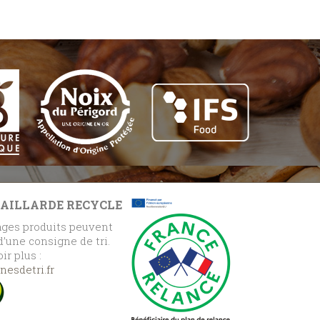
GAILLARDE RECYCLE
ges produits peuvent
 d’une consigne de tri.
ir plus :
esdetri.fr