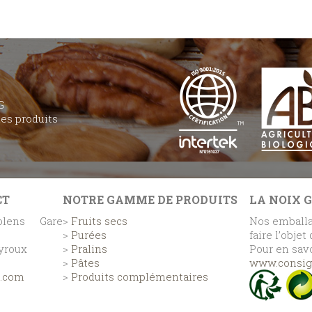
G
des produits
CT
NOTRE GAMME DE PRODUITS
LA NOIX 
lens Gare
>
Fruits secs
Nos emballa
>
Purées
faire l’objet
eyroux
>
Pralins
Pour en savo
>
Pâtes
www.consign
e.com
>
Produits complémentaires