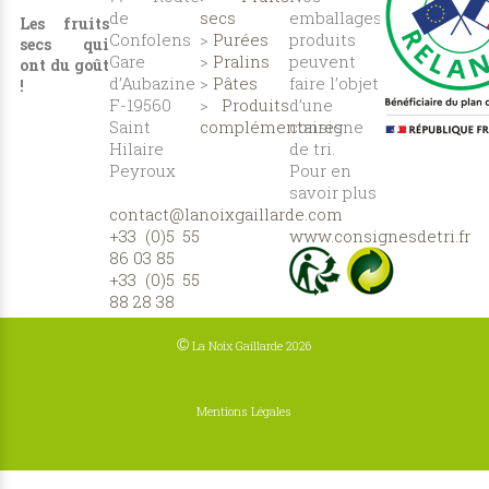
de
secs
emballages
Les fruits
Confolens
>
Purées
produits
secs qui
Gare
>
Pralins
peuvent
ont du goût
d’Aubazine
>
Pâtes
faire l’objet
!
F-19560
>
Produits
d’une
Saint
complémentaires
consigne
Hilaire
de tri.
Peyroux
Pour en
savoir plus
contact@lanoixgaillarde.com
:
+33 (0)5 55
www.consignesdetri.fr
86 03 85
+33 (0)5 55
88 28 38
©
La Noix Gaillarde 2026
Mentions Légales