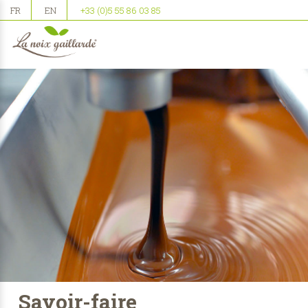
FR
EN
+33 (0)5 55 86 03 85
Savoir-faire