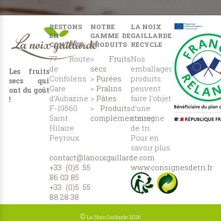
RESTONS
NOTRE
LA NOIX
EN
GAMME DE
GAILLARDE
CONTACT
PRODUITS
RECYCLE
77 Route
>
Fruits
Nos
de
secs
emballages
Les fruits
Confolens
>
Purées
produits
secs qui
Gare
>
Pralins
peuvent
ont du goût
d’Aubazine
>
Pâtes
faire l’objet
!
F-19560
>
Produits
d’une
Saint
complémentaires
consigne
Hilaire
de tri.
Peyroux
Pour en
savoir plus
contact@lanoixgaillarde.com
:
+33 (0)5 55
www.consignesdetri.fr
86 03 85
+33 (0)5 55
88 28 38
©
La Noix Gaillarde 2026