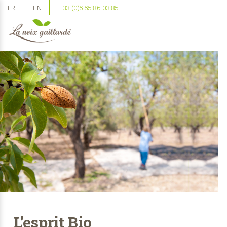
FR
EN
+33 (0)5 55 86 03 85
L’esprit Bio