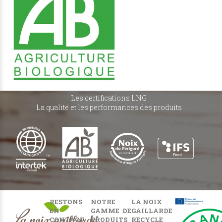
Les certifications LNG
La qualité et les performances des produits
RESTONS
NOTRE
LA NOIX
EN
GAMME DE
GAILLARDE
CONTACT
PRODUITS
RECYCLE