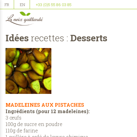
FR
EN
+33 (0)5 55 86 03 85
Idées
recettes :
Desserts
MADELEINES AUX PISTACHES
Ingrédients (pour 12 madeleines):
3 œufs
100g de sucre en poudre
110g de farine
1 cuillère à café de levure chimique