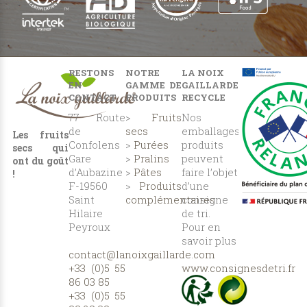
RESTONS
NOTRE
LA NOIX
EN
GAMME DE
GAILLARDE
CONTACT
PRODUITS
RECYCLE
77 Route
>
Fruits
Nos
de
secs
emballages
Les fruits
Confolens
>
Purées
produits
secs qui
Gare
>
Pralins
peuvent
ont du goût
d’Aubazine
>
Pâtes
faire l’objet
!
F-19560
>
Produits
d’une
Saint
complémentaires
consigne
Hilaire
de tri.
Peyroux
Pour en
savoir plus
contact@lanoixgaillarde.com
:
+33 (0)5 55
www.consignesdetri.fr
86 03 85
+33 (0)5 55