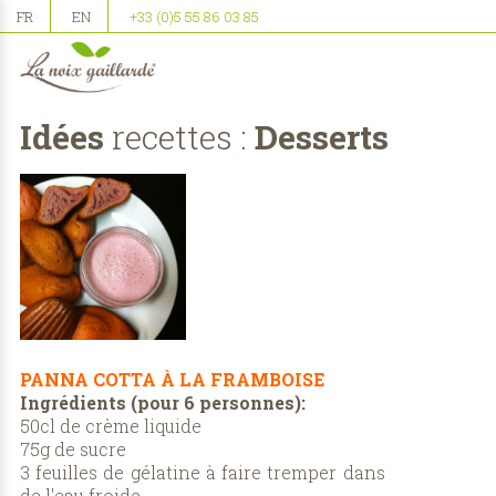
FR
EN
+33 (0)5 55 86 03 85
Idées
recettes :
Desserts
PANNA COTTA À LA FRAMBOISE
Ingrédients (pour 6 personnes):
50cl de crème liquide
75g de sucre
3 feuilles de gélatine à faire tremper dans
de l'eau froide