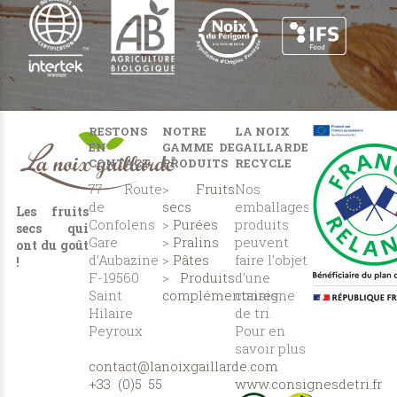
RESTONS
NOTRE
LA NOIX
EN
GAMME DE
GAILLARDE
CONTACT
PRODUITS
RECYCLE
77 Route
>
Fruits
Nos
de
secs
emballages
Les fruits
Confolens
>
Purées
produits
secs qui
Gare
>
Pralins
peuvent
ont du goût
d’Aubazine
>
Pâtes
faire l’objet
!
F-19560
>
Produits
d’une
Saint
complémentaires
consigne
Hilaire
de tri.
Peyroux
Pour en
savoir plus
contact@lanoixgaillarde.com
:
+33 (0)5 55
www.consignesdetri.fr