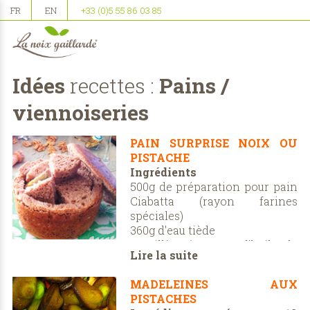
FR
EN
+33 (0)5 55 86 03 85
Idées
recettes :
Pains /
viennoiseries
PAIN SURPRISE NOIX OU
PISTACHE
Ingrédients
500g de préparation pour pain
Ciabatta (rayon farines
spéciales)
360g d'eau tiède
1 cuillère à soupe d'huile de
Lire la suite
noix ou d'olives
200g de pâte aux noix ou aux
MADELEINES AUX
pistaches LNG
PISTACHES