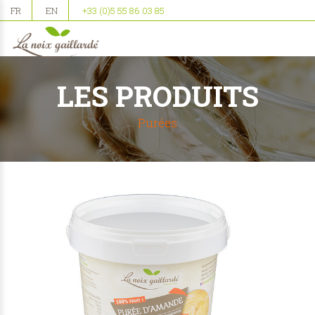
FR
EN
+33 (0)5 55 86 03 85
LES PRODUITS
Purées