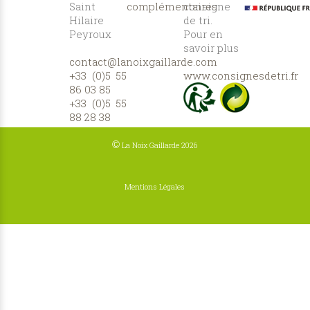
Saint
complémentaires
consigne
Hilaire
de tri.
Peyroux
Pour en
savoir plus
contact@lanoixgaillarde.com
:
+33 (0)5 55
www.consignesdetri.fr
86 03 85
+33 (0)5 55
88 28 38
©
La Noix Gaillarde 2026
Mentions Légales