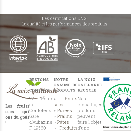
Les certifications LNG
La qualité et les performances des produits
RESTONS
NOTRE
LA NOIX
EN
GAMME DE
GAILLARDE
CONTACT
PRODUITS
RECYCLE
77 Route
>
Fruits
Nos
de
secs
emballages
Les fruits
Confolens
>
Purées
produits
secs qui
Gare
>
Pralins
peuvent
ont du goût
d’Aubazine
>
Pâtes
faire l’objet
!
F-19560
>
Produits
d’une