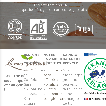
Les certifications LNG
La qualité et les performances des produits
RESTONS
NOTRE
LA NOIX
EN
GAMME DE
GAILLARDE
CONTACT
PRODUITS
RECYCLE
77 Route
>
Fruits
Nos
de
secs
emballages
Les fruits
Confolens
>
Purées
produits
secs qui
Gare
>
Pralins
peuvent
ont du goût
d’Aubazine
>
Pâtes
faire l’objet
!
F-19560
>
Produits
d’une
Saint
complémentaires
consigne
Hilaire
de tri.