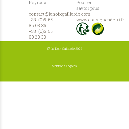
Peyroux
Pour en
savoir plus
contact@lanoixgaillarde.com
:
+33 (0)5 55
www.consignesdetri.fr
86 03 85
+33 (0)5 55
88 28 38
©
La Noix Gaillarde 2026
Mentions Légales