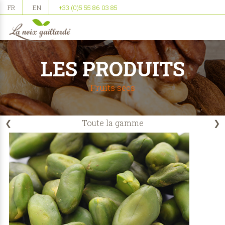
FR
EN
+33 (0)5 55 86 03 85
LES PRODUITS
Fruits secs
❮
Toute la gamme
❯