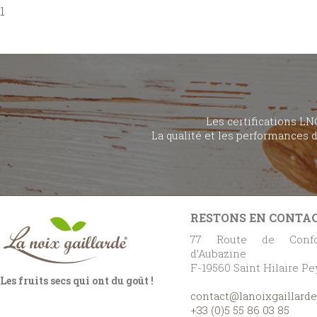
1
Les certifications LN
La qualité et les performances 
RESTONS EN CONTA
77 Route de Confo
d’Aubazine
F-19560 Saint Hilaire P
Les fruits secs qui ont du goût !
contact@lanoixgaillard
+33 (0)5 55 86 03 85