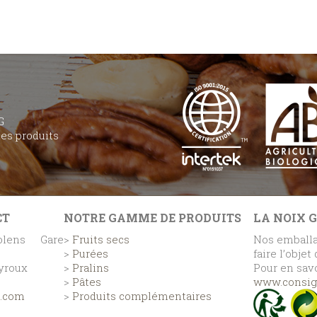
G
des produits
CT
NOTRE GAMME DE PRODUITS
LA NOIX 
lens Gare
>
Fruits secs
Nos emballa
>
Purées
faire l’objet
eyroux
>
Pralins
Pour en savo
>
Pâtes
www.consign
e.com
>
Produits complémentaires