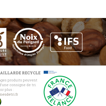
GAILLARDE RECYCLE
ges produits peuvent
 d’une consigne de tri.
ir plus :
esdetri.fr