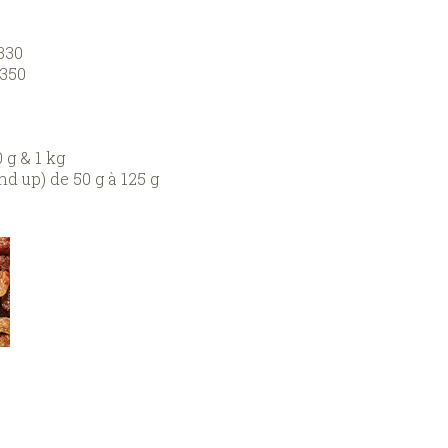
330
/350
 g & 1 kg
d up) de 50 g à 125 g