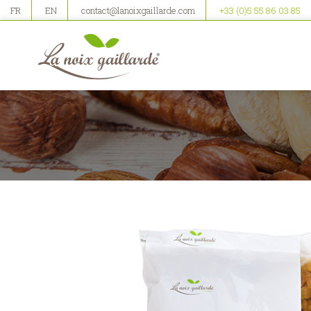
FR
EN
contact@lanoixgaillarde.com
+33 (0)5 55 86 03 85